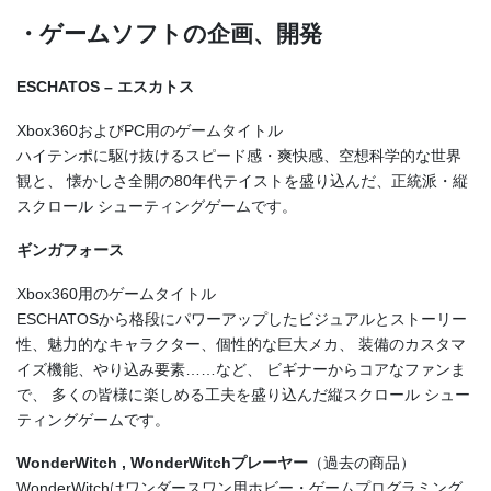
・ゲームソフトの企画、開発
ESCHATOS – エスカトス
Xbox360およびPC用のゲームタイトル
ハイテンポに駆け抜けるスピード感・爽快感、空想科学的な世界
観と、 懐かしさ全開の80年代テイストを盛り込んだ、正統派・縦
スクロール シューティングゲームです。
ギンガフォース
Xbox360用のゲームタイトル
ESCHATOSから格段にパワーアップしたビジュアルとストーリー
性、魅力的なキャラクター、個性的な巨大メカ、 装備のカスタマ
イズ機能、やり込み要素……など、 ビギナーからコアなファンま
で、 多くの皆様に楽しめる工夫を盛り込んだ縦スクロール シュー
ティングゲームです。
WonderWitch , WonderWitchプレーヤー
（過去の商品）
WonderWitchはワンダースワン用ホビー・ゲームプログラミング