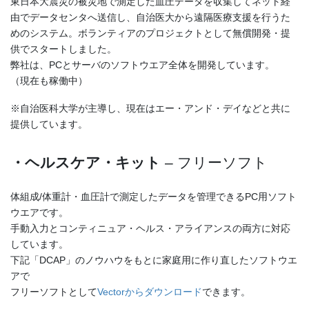
東日本大震災の被災地で測定した血圧データを収集してネット経
由でデータセンタへ送信し、自治医大から遠隔医療支援を行うた
めのシステム。ボランティアのプロジェクトとして無償開発・提
供でスタートしました。
弊社は、PCとサーバのソフトウエア全体を開発しています。
（現在も稼働中）
※自治医科大学が主導し、現在はエー・アンド・デイなどと共に
提供しています。
・ヘルスケア・キット
– フリーソフト
体組成/体重計・血圧計で測定したデータを管理できるPC用ソフト
ウエアです。
手動入力とコンティニュア・ヘルス・アライアンスの両方に対応
しています。
下記「DCAP」のノウハウをもとに家庭用に作り直したソフトウエ
アで
フリーソフトとして
Vectorからダウンロード
できます。