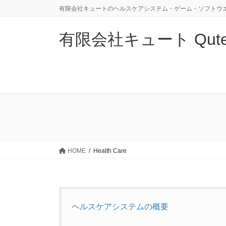
コ
ナ
有限会社キュートのヘルスケアシステム・ゲーム・ソフトウ
ン
ビ
テ
ゲ
有限会社キュート Qute Co
ン
ー
ツ
シ
に
ョ
移
ン
動
に
移
動
HOME
Health Care
ヘルスケアシステムの概要