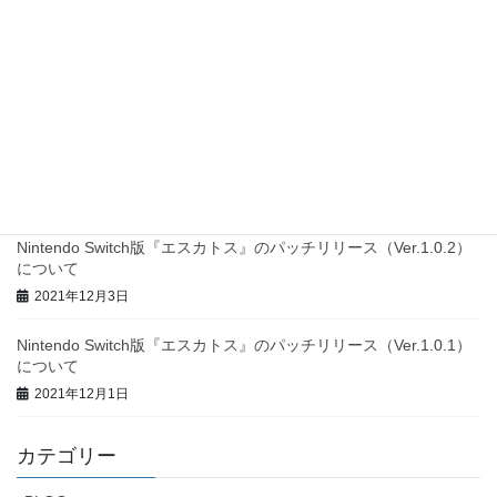
『エスカトス』のPlayStation®4版が4月7日(木)に発売開始！～正
統派・縦スクロールシューティングゲーム～
2022年3月31日
[ Press release ] Hard-core vertical scrolling shoot ‘em up game “
ESCHATOS for Nintendo SWITCH™” will be released outside
Japan on January 13th , 2022
2022年1月7日
Nintendo Switch版『エスカトス』のパッチリリース（Ver.1.0.2）
について
2021年12月3日
Nintendo Switch版『エスカトス』のパッチリリース（Ver.1.0.1）
について
2021年12月1日
カテゴリー